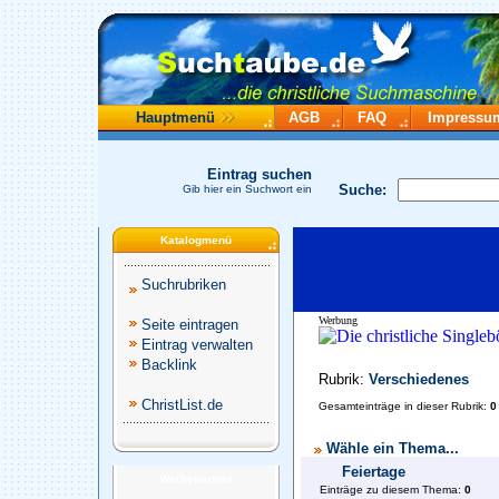
Hauptmenü
AGB
FAQ
Impressu
Eintrag suchen
Suche:
Gib hier ein Suchwort ein
Katalogmenü
Suchrubriken
Werbung
Seite eintragen
Eintrag verwalten
Backlink
Rubrik:
Verschiedenes
ChristList.de
Gesamteinträge in dieser Rubrik:
0
Wähle ein Thema...
Feiertage
Werbepartner
Einträge zu diesem Thema:
0