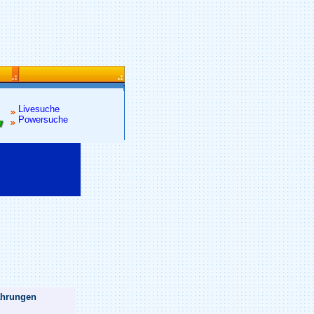
Livesuche
Powersuche
¼hrungen