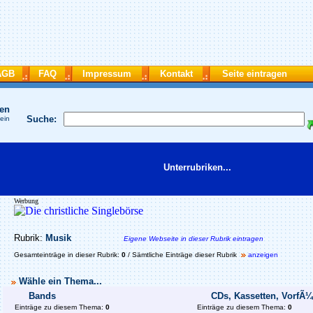
AGB
FAQ
Impressum
Kontakt
Seite eintragen
hen
Suche:
 ein
Unterrubriken...
Werbung
Rubrik:
Musik
Eigene Webseite in dieser Rubrik eintragen
Gesamteinträge in dieser Rubrik:
0
/ Sämtliche Einträge dieser Rubrik
anzeigen
Wähle ein Thema...
Bands
CDs, Kassetten, VorfÃ
Einträge zu diesem Thema:
0
Einträge zu diesem Thema:
0