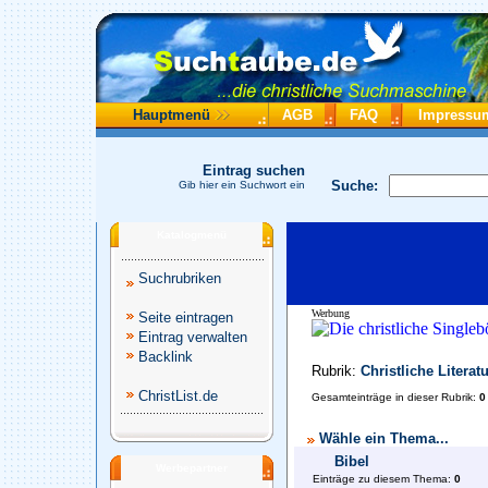
Hauptmenü
AGB
FAQ
Impressu
Eintrag suchen
Suche:
Gib hier ein Suchwort ein
Katalogmenü
Suchrubriken
Werbung
Seite eintragen
Eintrag verwalten
Backlink
Rubrik:
Christliche Literat
ChristList.de
Gesamteinträge in dieser Rubrik:
0
Wähle ein Thema...
Bibel
Werbepartner
Einträge zu diesem Thema:
0