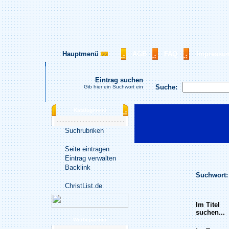
Hauptmenü
AGB
FAQ
Impressu
Eintrag suchen
Suche:
Gib hier ein Suchwort ein
Katalogmenü
Suchrubriken
Seite eintragen
Eintrag verwalten
Backlink
Suchwort:
ChristList.de
Im Titel
suchen...
Werbepartner