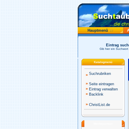
Hauptmenü
Eintrag suc
Gib hier ein Suchwort
Katalogmenü
Suchrubriken
Seite eintragen
Eintrag verwalten
Backlink
ChristList.de
Werbepartner