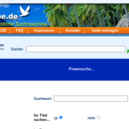
AGB
FAQ
Impressum
Kontakt
Seite eintragen
hen
Suche:
 ein
Powersuche...
Suchwort:
Im Titel
ja
nein
suchen...