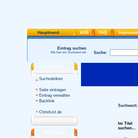
Hauptmenü
AGB
FAQ
Impressu
Eintrag suchen
Suche:
Gib hier ein Suchwort ein
Katalogmenü
Suchrubriken
Seite eintragen
Eintrag verwalten
Backlink
Suchwort:
ChristList.de
Im Titel
suchen...
Werbepartner