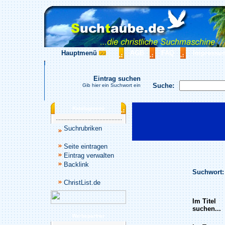
Hauptmenü
AGB
FAQ
Impressu
Eintrag suchen
Suche:
Gib hier ein Suchwort ein
Katalogmenü
Suchrubriken
Seite eintragen
Eintrag verwalten
Backlink
Suchwort:
ChristList.de
Im Titel
suchen...
Werbepartner