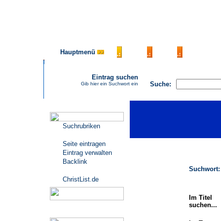
Hauptmenü
AGB
FAQ
Impressu
Eintrag suchen
Suche:
Gib hier ein Suchwort ein
Katalogmenü
Suchrubriken
Seite eintragen
Eintrag verwalten
Backlink
Suchwort:
ChristList.de
Im Titel
suchen...
Werbepartner