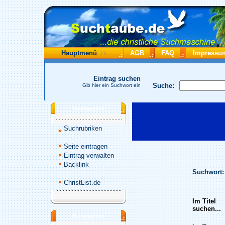
Hauptmenü
AGB
FAQ
Impressu
Eintrag suchen
Suche:
Gib hier ein Suchwort ein
Katalogmenü
Suchrubriken
Seite eintragen
Eintrag verwalten
Backlink
Suchwort:
ChristList.de
Im Titel
suchen...
Werbepartner