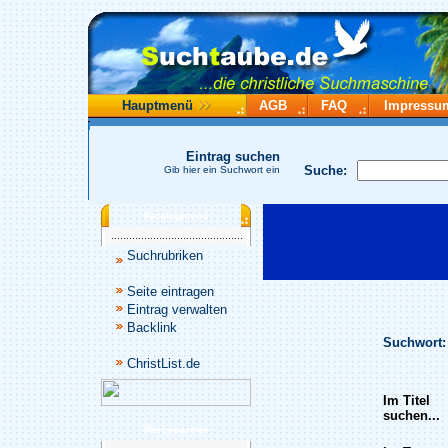
Hauptmenü
AGB
FAQ
Impressu
Eintrag suchen
Suche:
Gib hier ein Suchwort ein
Katalogmenü
Suchrubriken
Seite eintragen
Eintrag verwalten
Backlink
Suchwort:
ChristList.de
Im Titel
suchen...
Werbepartner