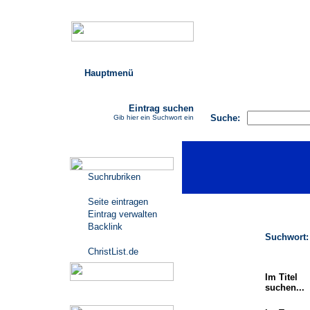
Hauptmenü
AGB
FAQ
Impressu
Eintrag suchen
Suche:
Gib hier ein Suchwort ein
Katalogmenü
Suchrubriken
Seite eintragen
Eintrag verwalten
Backlink
Suchwort:
ChristList.de
Im Titel
suchen...
Werbepartner