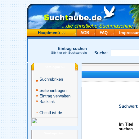
Hauptmenü
AGB
FAQ
Impressu
Eintrag suchen
Suche:
Gib hier ein Suchwort ein
Katalogmenü
Suchrubriken
Seite eintragen
Eintrag verwalten
Backlink
Suchwort:
ChristList.de
Im Titel
suchen...
Werbepartner