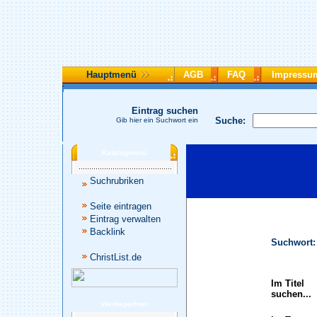
Hauptmenü
AGB
FAQ
Impressu
Eintrag suchen
Suche:
Gib hier ein Suchwort ein
Katalogmenü
Suchrubriken
Seite eintragen
Eintrag verwalten
Backlink
Suchwort:
ChristList.de
Im Titel
suchen...
Werbepartner