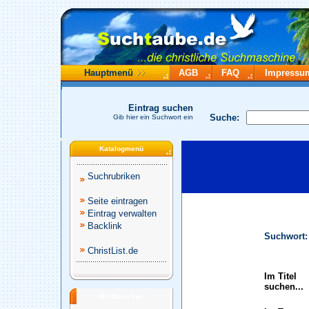
Hauptmenü
AGB
FAQ
Impressu
Eintrag suchen
Suche:
Gib hier ein Suchwort ein
Katalogmenü
Suchrubriken
Seite eintragen
Eintrag verwalten
Backlink
Suchwort:
ChristList.de
Im Titel
suchen...
Werbepartner