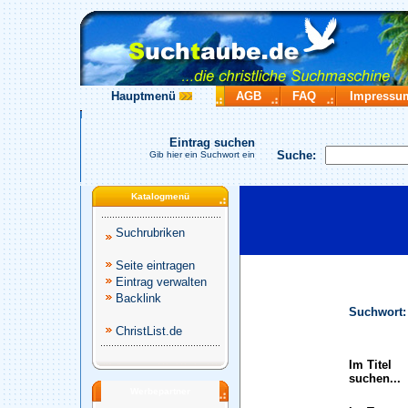
Hauptmenü
AGB
FAQ
Impressu
Eintrag suchen
Suche:
Gib hier ein Suchwort ein
Katalogmenü
Suchrubriken
Seite eintragen
Eintrag verwalten
Backlink
Suchwort:
ChristList.de
Im Titel
suchen...
Werbepartner