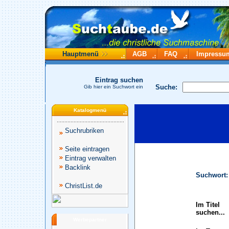
Hauptmenü
AGB
FAQ
Impressu
Eintrag suchen
Suche:
Gib hier ein Suchwort ein
Katalogmenü
Suchrubriken
Seite eintragen
Eintrag verwalten
Backlink
Suchwort:
ChristList.de
Im Titel
suchen...
Werbepartner