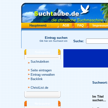
Hauptmenü
AGB
FAQ
Impressu
Eintrag suchen
Suche:
Gib hier ein Suchwort ein
Katalogmenü
Suchrubriken
Seite eintragen
Eintrag verwalten
Backlink
Suchwort:
ChristList.de
Im Titel
suchen...
Werbepartner