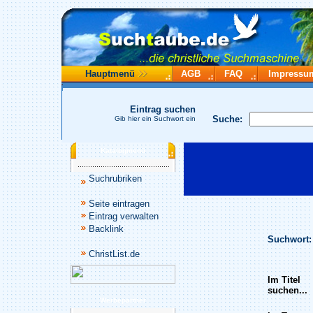
Hauptmenü
AGB
FAQ
Impressu
Eintrag suchen
Suche:
Gib hier ein Suchwort ein
Katalogmenü
Suchrubriken
Seite eintragen
Eintrag verwalten
Backlink
Suchwort:
ChristList.de
Im Titel
suchen...
Werbepartner