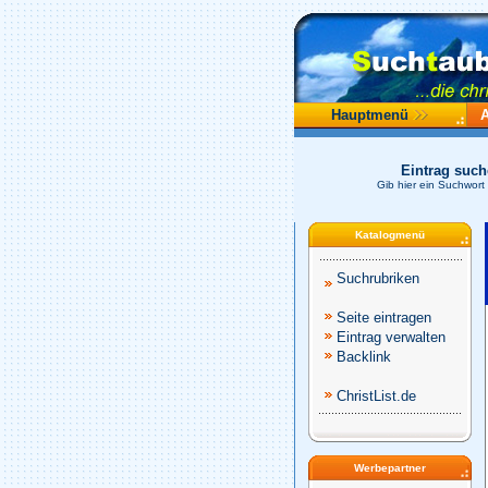
Hauptmenü
Eintrag suc
Gib hier ein Suchwort
Katalogmenü
Suchrubriken
Seite eintragen
Eintrag verwalten
Backlink
ChristList.de
Werbepartner