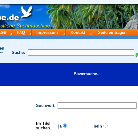
AGB
FAQ
Impressum
Kontakt
Seite eintragen
hen
Suche:
 ein
Powersuche...
Suchwort:
Im Titel
ja
nein
suchen...