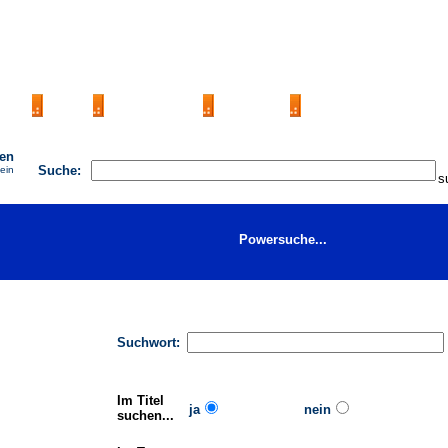
AGB
FAQ
Impressum
Kontakt
Seite eintragen
hen
Suche:
 ein
Powersuche...
Suchwort:
Im Titel
ja
nein
suchen...