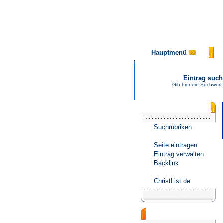
Hauptmenü
Eintrag suc
Gib hier ein Suchwort
Katalogmenü
Suchrubriken
Seite eintragen
Eintrag verwalten
Backlink
ChristList.de
Werbepartner