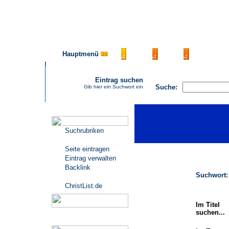
Hauptmenü
AGB
FAQ
Impressu
Eintrag suchen
Suche:
Gib hier ein Suchwort ein
Katalogmenü
Suchrubriken
Seite eintragen
Eintrag verwalten
Backlink
Suchwort:
ChristList.de
Im Titel
suchen...
Werbepartner