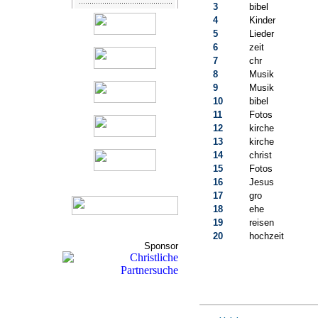
3
bibel
4
Kinder
5
Lieder
6
zeit
7
chr
8
Musik
9
Musik
10
bibel
11
Fotos
12
kirche
13
kirche
14
christ
15
Fotos
16
Jesus
17
gro
18
ehe
19
reisen
20
hochzeit
Sponsor