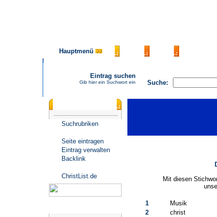
Hauptmenü
AGB
FAQ
Impressu
Eintrag suchen
Suche:
Gib hier ein Suchwort ein
Katalogmenü
Suchrubriken
Seite eintragen
Eintrag verwalten
Backlink
ChristList.de
Mit diesen Stichwo
unse
1
Musik
Werbepartner
2
christ