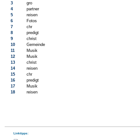
3
gro
4
partner
5
reisen
6
Fotos
7
chr
8
predigt
9
christ
10
Gemeinde
11
Musik
12
Musik
13
christ
14
reisen
15
chr
16
predigt
17
Musik
18
reisen
Linktipps: