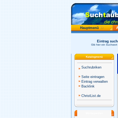
Hauptmenü
Eintrag suc
Gib hier ein Suchwort
Katalogmenü
Suchrubriken
Seite eintragen
Eintrag verwalten
Backlink
ChristList.de
Werbepartner