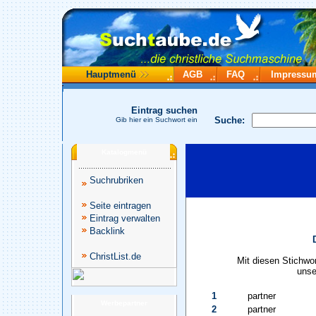
Hauptmenü
AGB
FAQ
Impressu
Eintrag suchen
Suche:
Gib hier ein Suchwort ein
Katalogmenü
Suchrubriken
Seite eintragen
Eintrag verwalten
Backlink
ChristList.de
Mit diesen Stichwo
unse
1
partner
Werbepartner
2
partner