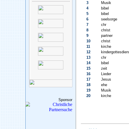
3
Musik
4
bibel
5
bibel
6
seelsorge
7
chr
8
christ
9
partner
10
christ
11
kirche
12
kindergottesdien
13
chr
14
bibel
15
zeit
16
Lieder
17
Jesus
18
ehe
19
Musik
20
kirche
Sponsor