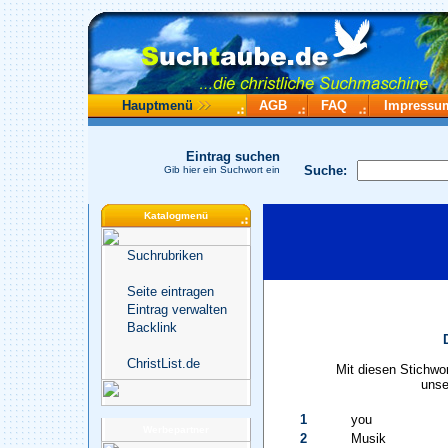
Hauptmenü
AGB
FAQ
Impressu
Eintrag suchen
Suche:
Gib hier ein Suchwort ein
Katalogmenü
Suchrubriken
Seite eintragen
Eintrag verwalten
Backlink
ChristList.de
Mit diesen Stichwo
unse
1
you
Werbepartner
2
Musik