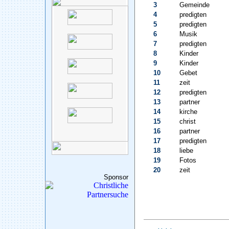
3
Gemeinde
4
predigten
5
predigten
6
Musik
7
predigten
8
Kinder
9
Kinder
10
Gebet
11
zeit
12
predigten
13
partner
14
kirche
15
christ
16
partner
17
predigten
18
liebe
19
Fotos
20
zeit
Sponsor