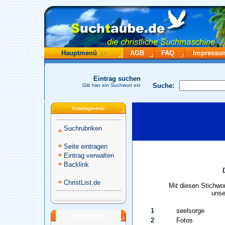
Hauptmenü
AGB
FAQ
Impressu
Eintrag suchen
Suche:
Gib hier ein Suchwort ein
Katalogmenü
Suchrubriken
Seite eintragen
Eintrag verwalten
Backlink
ChristList.de
Mit diesen Stichwo
unse
1
seelsorge
Werbepartner
2
Fotos