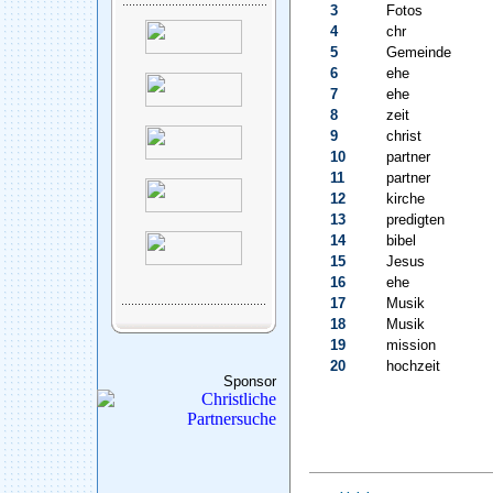
3
Fotos
4
chr
5
Gemeinde
6
ehe
7
ehe
8
zeit
9
christ
10
partner
11
partner
12
kirche
13
predigten
14
bibel
15
Jesus
16
ehe
17
Musik
18
Musik
19
mission
20
hochzeit
Sponsor