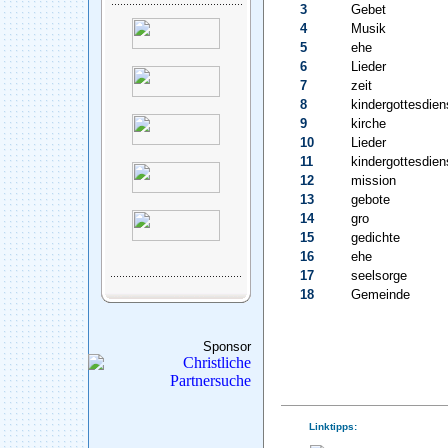
3
Gebet
4
Musik
5
ehe
6
Lieder
7
zeit
8
kindergottesdien
9
kirche
10
Lieder
11
kindergottesdien
12
mission
13
gebote
14
gro
15
gedichte
16
ehe
17
seelsorge
18
Gemeinde
Sponsor
Linktipps: