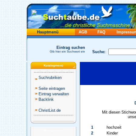
Hauptmenü
AGB
FAQ
Impressu
Eintrag suchen
Suche:
Gib hier ein Suchwort ein
Katalogmenü
Suchrubriken
Seite eintragen
Eintrag verwalten
Backlink
ChristList.de
Mit diesen Stichwo
unse
1
hochzeit
Werbepartner
2
Kinder