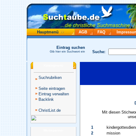
Hauptmenü
AGB
FAQ
Impressu
Eintrag suchen
Suche:
Gib hier ein Suchwort ein
Katalogmenü
Suchrubriken
Seite eintragen
Eintrag verwalten
Backlink
ChristList.de
Mit diesen Stichwo
unse
1
kindergottesdien
Werbepartner
2
mission