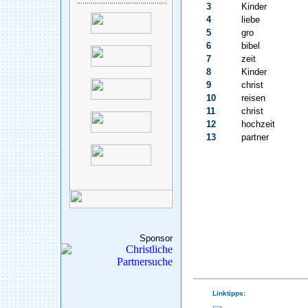
3
Kinder
4
liebe
5
gro
6
bibel
7
zeit
8
Kinder
9
christ
10
reisen
11
christ
12
hochzeit
13
partner
Sponsor
Linktipps: