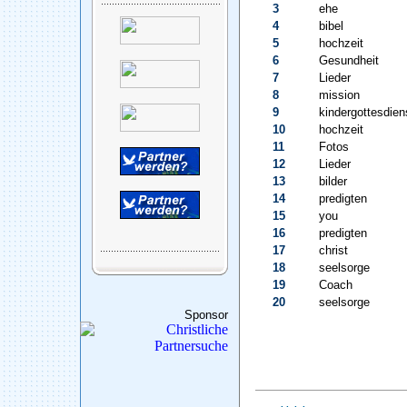
3
ehe
4
bibel
5
hochzeit
6
Gesundheit
7
Lieder
8
mission
9
kindergottesdien
10
hochzeit
11
Fotos
12
Lieder
13
bilder
14
predigten
15
you
16
predigten
17
christ
18
seelsorge
19
Coach
20
seelsorge
Sponsor