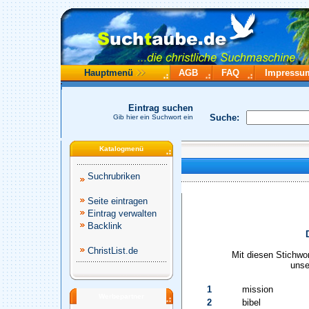
Hauptmenü
AGB
FAQ
Impressu
Eintrag suchen
Suche:
Gib hier ein Suchwort ein
Katalogmenü
Suchrubriken
Seite eintragen
Eintrag verwalten
Backlink
ChristList.de
Mit diesen Stichwo
unse
1
mission
Werbepartner
2
bibel