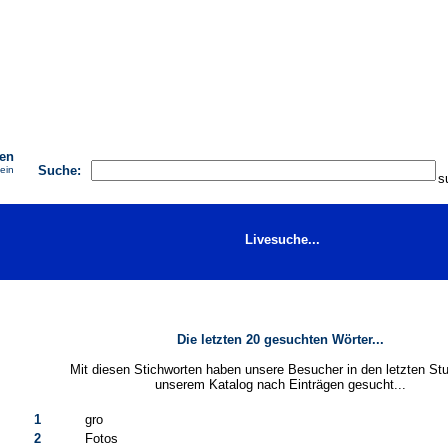
AGB
FAQ
Impressum
Kontakt
Seite eintragen
hen
Suche:
 ein
Livesuche...
Die letzten 20 gesuchten Wörter...
Mit diesen Stichworten haben unsere Besucher in den letzten St
unserem Katalog nach Einträgen gesucht...
1
gro
2
Fotos