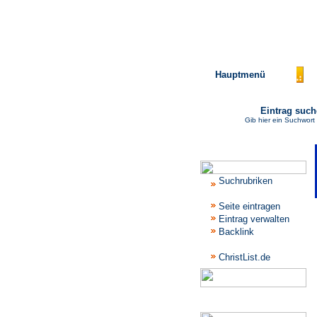
Hauptmenü
Eintrag suc
Gib hier ein Suchwort
Katalogmenü
Suchrubriken
Seite eintragen
Eintrag verwalten
Backlink
ChristList.de
Werbepartner