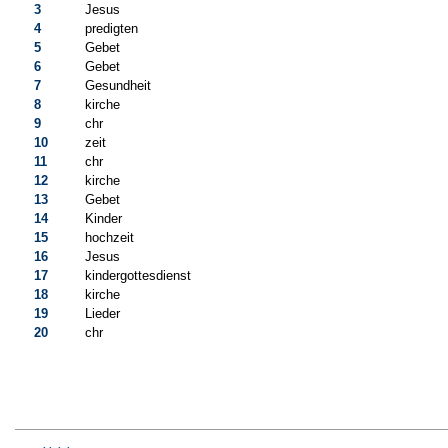
3
Jesus
4
predigten
5
Gebet
6
Gebet
7
Gesundheit
8
kirche
9
chr
10
zeit
11
chr
12
kirche
13
Gebet
14
Kinder
15
hochzeit
16
Jesus
17
kindergottesdienst
18
kirche
19
Lieder
20
chr