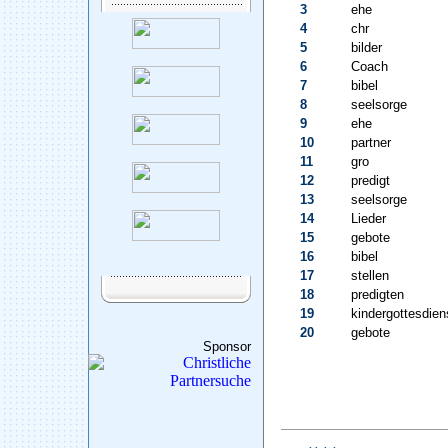
3
ehe
4
chr
5
bilder
6
Coach
7
bibel
8
seelsorge
9
ehe
10
partner
11
gro
12
predigt
13
seelsorge
14
Lieder
15
gebote
16
bibel
17
stellen
18
predigten
19
kindergottesdien
20
gebote
Sponsor