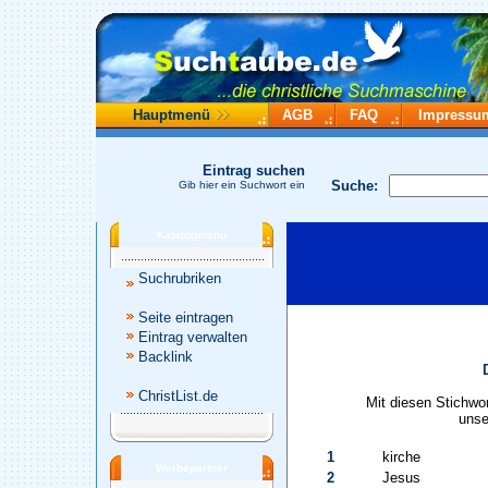
Hauptmenü
AGB
FAQ
Impressu
Eintrag suchen
Suche:
Gib hier ein Suchwort ein
Katalogmenü
Suchrubriken
Seite eintragen
Eintrag verwalten
Backlink
ChristList.de
Mit diesen Stichwo
unse
1
kirche
Werbepartner
2
Jesus