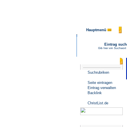
Hauptmenü
Eintrag suc
Gib hier ein Suchwort
Katalogmenü
Suchrubriken
Seite eintragen
Eintrag verwalten
Backlink
ChristList.de
Werbepartner