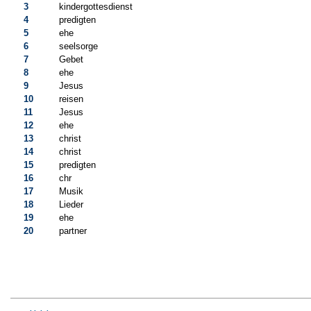
3
kindergottesdienst
4
predigten
5
ehe
6
seelsorge
7
Gebet
8
ehe
9
Jesus
10
reisen
11
Jesus
12
ehe
13
christ
14
christ
15
predigten
16
chr
17
Musik
18
Lieder
19
ehe
20
partner