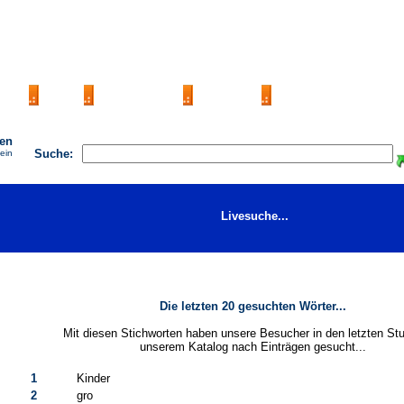
AGB
FAQ
Impressum
Kontakt
Seite eintragen
hen
Suche:
 ein
Livesuche...
Die letzten 20 gesuchten Wörter...
Mit diesen Stichworten haben unsere Besucher in den letzten St
unserem Katalog nach Einträgen gesucht...
1
Kinder
2
gro