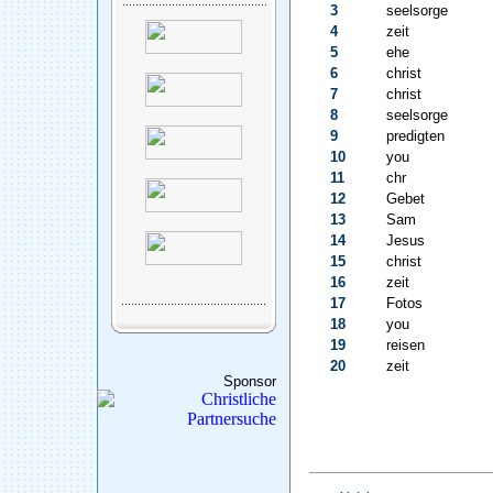
3
seelsorge
4
zeit
5
ehe
6
christ
7
christ
8
seelsorge
9
predigten
10
you
11
chr
12
Gebet
13
Sam
14
Jesus
15
christ
16
zeit
17
Fotos
18
you
19
reisen
20
zeit
Sponsor