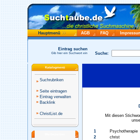
Hauptmenü
AGB
FAQ
Impressu
Eintrag suchen
Suche:
Gib hier ein Suchwort ein
Katalogmenü
Suchrubriken
Seite eintragen
Eintrag verwalten
Backlink
ChristList.de
Mit diesen Stichwo
unse
1
Psychotherapie
Werbepartner
2
christ