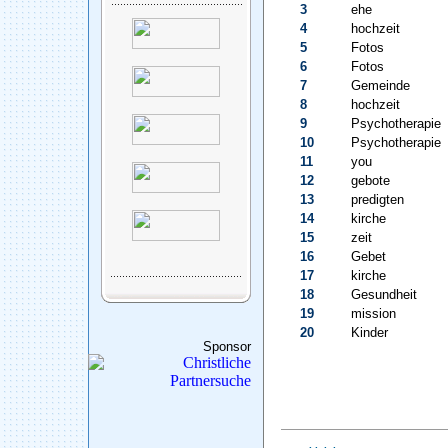
3
ehe
4
hochzeit
5
Fotos
6
Fotos
7
Gemeinde
8
hochzeit
9
Psychotherapie
10
Psychotherapie
11
you
12
gebote
13
predigten
14
kirche
15
zeit
16
Gebet
17
kirche
18
Gesundheit
19
mission
20
Kinder
Sponsor