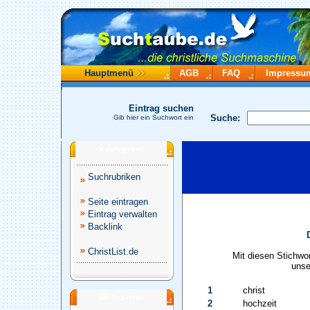
Hauptmenü
AGB
FAQ
Impressu
Eintrag suchen
Suche:
Gib hier ein Suchwort ein
Katalogmenü
Suchrubriken
Seite eintragen
Eintrag verwalten
Backlink
ChristList.de
Mit diesen Stichwo
unse
1
christ
Werbepartner
2
hochzeit