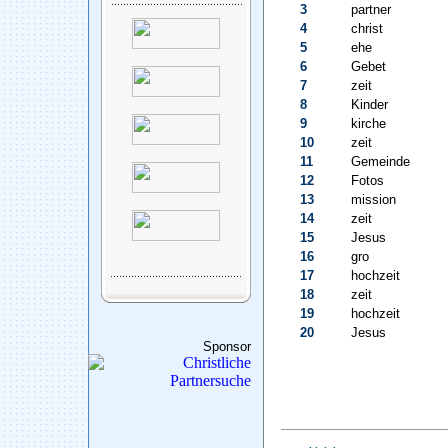
3
partner
4
christ
5
ehe
6
Gebet
7
zeit
8
Kinder
9
kirche
10
zeit
11
Gemeinde
12
Fotos
13
mission
14
zeit
15
Jesus
16
gro
17
hochzeit
18
zeit
19
hochzeit
20
Jesus
Sponsor