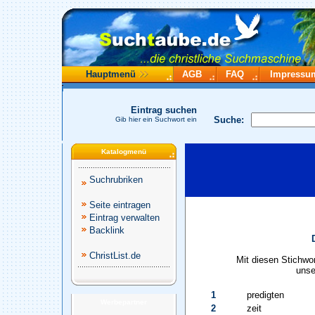
Hauptmenü
AGB
FAQ
Impressu
Eintrag suchen
Suche:
Gib hier ein Suchwort ein
Katalogmenü
Suchrubriken
Seite eintragen
Eintrag verwalten
Backlink
ChristList.de
Mit diesen Stichwo
unse
1
predigten
Werbepartner
2
zeit