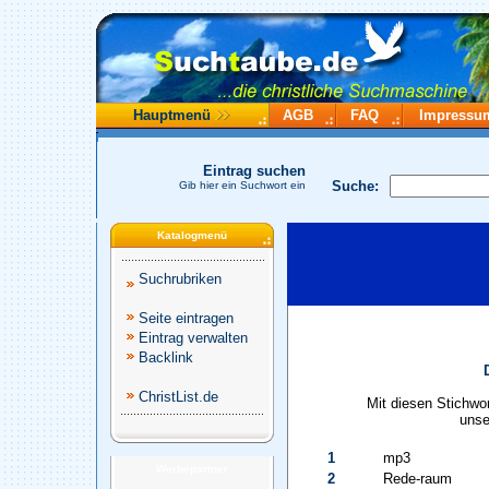
Hauptmenü
AGB
FAQ
Impressu
Eintrag suchen
Suche:
Gib hier ein Suchwort ein
Katalogmenü
Suchrubriken
Seite eintragen
Eintrag verwalten
Backlink
ChristList.de
Mit diesen Stichwo
unse
1
mp3
Werbepartner
2
Rede-raum