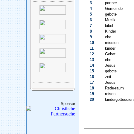
3
partner
4
Gemeinde
5
gebote
6
Musik
7
bibel
8
Kinder
9
ehe
10
mission
11
kinder
12
Gebet
13
ehe
14
Jesus
15
gebote
16
zeit
17
Jesus
18
Rede-raum
19
reisen
20
kindergottesdien
Sponsor