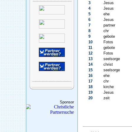
3
Jesus
4
Jesus
5
ehe
6
Jesus
7
partner
8
chr
9
gebote
10
Fotos
11
gebote
12
Fotos
13
seelsorge
14
christ
15
seelsorge
16
ehe
17
chr
18
kirche
19
Jesus
20
zeit
Sponsor