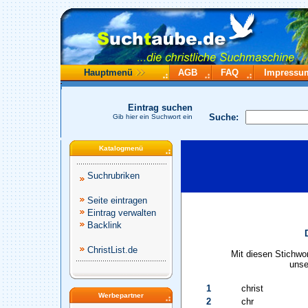
Hauptmenü
AGB
FAQ
Impressu
Eintrag suchen
Suche:
Gib hier ein Suchwort ein
Katalogmenü
Suchrubriken
Seite eintragen
Eintrag verwalten
Backlink
ChristList.de
Mit diesen Stichwo
unse
1
christ
Werbepartner
2
chr