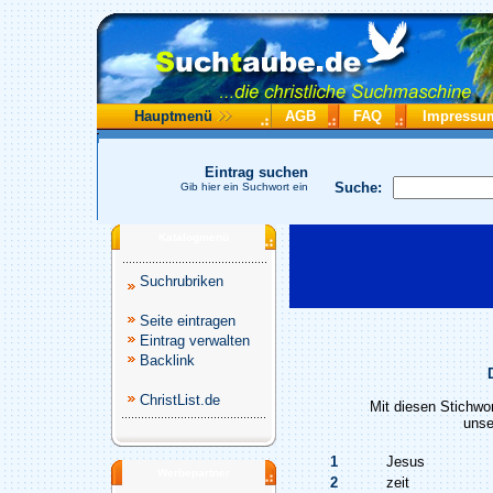
Hauptmenü
AGB
FAQ
Impressu
Eintrag suchen
Suche:
Gib hier ein Suchwort ein
Katalogmenü
Suchrubriken
Seite eintragen
Eintrag verwalten
Backlink
ChristList.de
Mit diesen Stichwo
unse
1
Jesus
Werbepartner
2
zeit