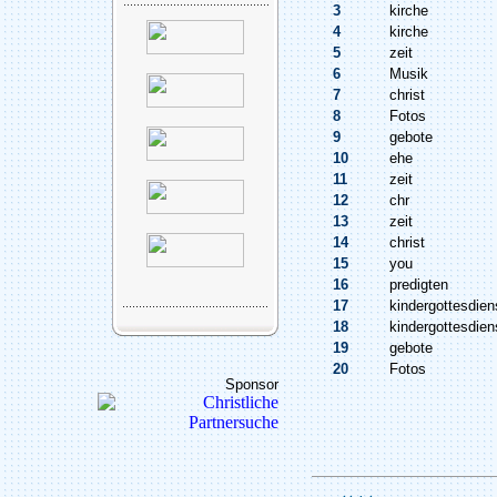
3
kirche
4
kirche
5
zeit
6
Musik
7
christ
8
Fotos
9
gebote
10
ehe
11
zeit
12
chr
13
zeit
14
christ
15
you
16
predigten
17
kindergottesdien
18
kindergottesdien
19
gebote
20
Fotos
Sponsor