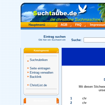
Hauptmenü
AGB
FAQ
Impressu
Eintrag suchen
Suche:
Gib hier ein Suchwort ein
Katalogmenü
Suchrubriken
Seite eintragen
Eintrag verwalten
Backlink
ChristList.de
Mit diesen Stichwo
unse
1
chr
Werbepartner
2
chr