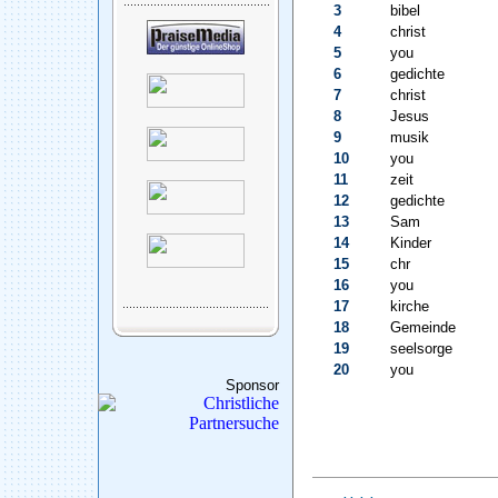
3
bibel
4
christ
5
you
6
gedichte
7
christ
8
Jesus
9
musik
10
you
11
zeit
12
gedichte
13
Sam
14
Kinder
15
chr
16
you
17
kirche
18
Gemeinde
19
seelsorge
20
you
Sponsor