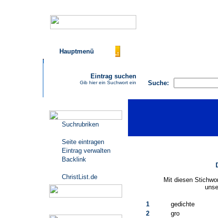
Hauptmenü
AGB
FAQ
Impressu
Eintrag suchen
Suche:
Gib hier ein Suchwort ein
Katalogmenü
Suchrubriken
Seite eintragen
Eintrag verwalten
Backlink
ChristList.de
Mit diesen Stichwo
unse
1
gedichte
Werbepartner
2
gro