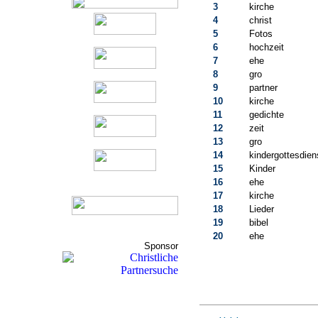
3
kirche
4
christ
5
Fotos
6
hochzeit
7
ehe
8
gro
9
partner
10
kirche
11
gedichte
12
zeit
13
gro
14
kindergottesdien
15
Kinder
16
ehe
17
kirche
18
Lieder
19
bibel
20
ehe
Sponsor