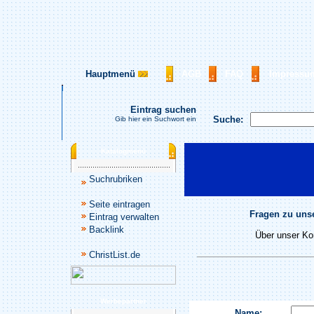
Hauptmenü
AGB
FAQ
Impressu
Eintrag suchen
Suche:
Gib hier ein Suchwort ein
Katalogmenü
Suchrubriken
Seite eintragen
Fragen zu unse
Eintrag verwalten
Backlink
Über unser Kon
ChristList.de
Werbepartner