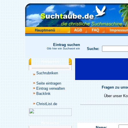
Hauptmenü
AGB
FAQ
Impressu
Eintrag suchen
Suche:
Gib hier ein Suchwort ein
Katalogmenü
Suchrubriken
Seite eintragen
Fragen zu unse
Eintrag verwalten
Backlink
Über unser Kon
ChristList.de
Werbepartner