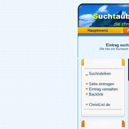
Hauptmenü
Eintrag suc
Gib hier ein Suchwort
Katalogmenü
Suchrubriken
Seite eintragen
Eintrag verwalten
Backlink
ChristList.de
Werbepartner