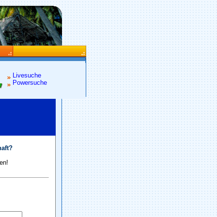
Livesuche
Powersuche
aft?
en!