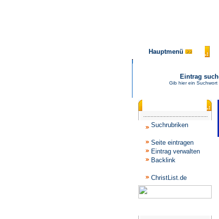
Hauptmenü
Eintrag suc
Gib hier ein Suchwort
Katalogmenü
Suchrubriken
Seite eintragen
Eintrag verwalten
Backlink
ChristList.de
Werbepartner