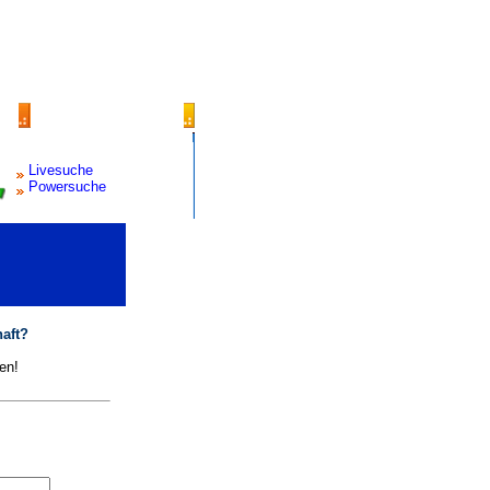
Livesuche
Powersuche
aft?
en!