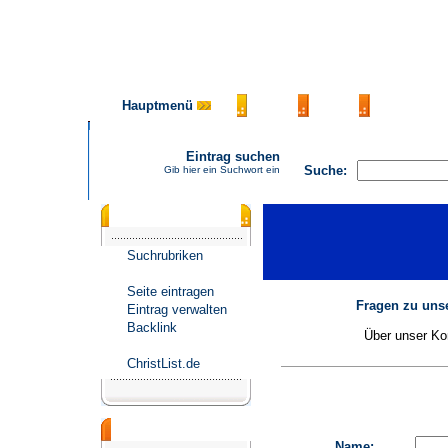
Hauptmenü
AGB
FAQ
Impressu
Eintrag suchen
Suche:
Gib hier ein Suchwort ein
Katalogmenü
Suchrubriken
Seite eintragen
Fragen zu unse
Eintrag verwalten
Backlink
Über unser Kon
ChristList.de
Werbepartner