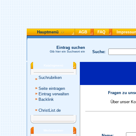
Hauptmenü
AGB
FAQ
Impressu
Eintrag suchen
Suche:
Gib hier ein Suchwort ein
Katalogmenü
Suchrubriken
Seite eintragen
Fragen zu unse
Eintrag verwalten
Backlink
Über unser Kon
ChristList.de
Werbepartner