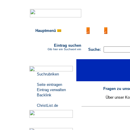
Hauptmenü
AGB
FAQ
Impressu
Eintrag suchen
Suche:
Gib hier ein Suchwort ein
Katalogmenü
Suchrubriken
Seite eintragen
Fragen zu unse
Eintrag verwalten
Backlink
Über unser Kon
ChristList.de
Werbepartner