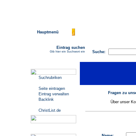
Hauptmenü
AGB
FAQ
Impressu
Eintrag suchen
Suche:
Gib hier ein Suchwort ein
Katalogmenü
Suchrubriken
Seite eintragen
Fragen zu unse
Eintrag verwalten
Backlink
Über unser Kon
ChristList.de
Werbepartner