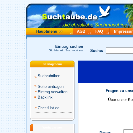
Hauptmenü
AGB
FAQ
Impressu
Eintrag suchen
Suche:
Gib hier ein Suchwort ein
Katalogmenü
Suchrubriken
Seite eintragen
Fragen zu unse
Eintrag verwalten
Backlink
Über unser Kon
ChristList.de
Werbepartner