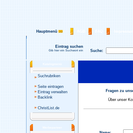
Hauptmenü
AGB
FAQ
Impressu
Eintrag suchen
Suche:
Gib hier ein Suchwort ein
Katalogmenü
Suchrubriken
Seite eintragen
Fragen zu unse
Eintrag verwalten
Backlink
Über unser Kon
ChristList.de
Werbepartner